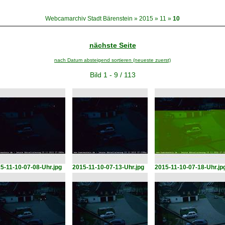
Webcamarchiv Stadt Bärenstein
»
2015
»
11
»
10
nächste Seite
nach Datum absteigend sortieren (neueste zuerst)
Bild 1 - 9 / 113
5-11-10-07-08-Uhr.jpg
2015-11-10-07-13-Uhr.jpg
2015-11-10-07-18-Uhr.jp