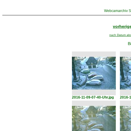
Webcamarchiv St
vorherige
nach Datum abst
B
2016-11-09-07-40-Uhr.jpg
2016-1