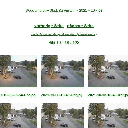
Webcamarchiv Stadt Bärenstein
»
2021
»
10
»
08
vorherige Seite
nächste Seite
nach Datum aufsteigend sortieren (älteste zuerst)
Bild 10 - 18 / 123
1-10-08-18-54-Uhr.jpg
2021-10-08-18-49-Uhr.jpg
2021-10-08-18-43-Uhr.jp