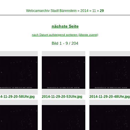
Webcamarchiv Stadt Bärenstein
»
2014
»
11
»
29
nächste Seite
nach Datum aufsteigend sortieren (älteste zuerst)
Bild 1 - 9 / 204
4-11-29-20-58Uhr.jpg
2014-11-29-20-53Uhr.jpg
2014-11-29-20-48Uhr.jpg