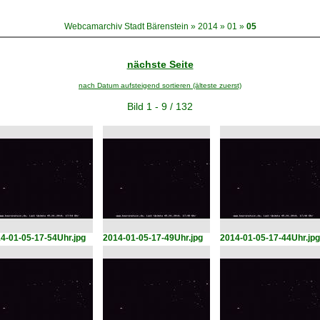
Webcamarchiv Stadt Bärenstein
»
2014
»
01
»
05
nächste Seite
nach Datum aufsteigend sortieren (älteste zuerst)
Bild 1 - 9 / 132
4-01-05-17-54Uhr.jpg
2014-01-05-17-49Uhr.jpg
2014-01-05-17-44Uhr.jpg