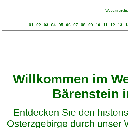
Webcamarchiv 
01
02
03
04
05
06
07
08
09
10
11
12
13
1
Willkommen im We
Bärenstein 
Entdecken Sie den histor
Osterzgebirge durch unser