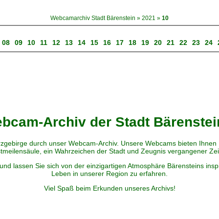
Webcamarchiv Stadt Bärenstein
»
2021
»
10
08
09
10
11
12
13
14
15
16
17
18
19
20
21
22
23
24
cam-Archiv der Stadt Bärenstei
zgebirge durch unser Webcam-Archiv. Unsere Webcams bieten Ihnen Ei
tmeilensäule, ein Wahrzeichen der Stadt und Zeugnis vergangener Zei
und lassen Sie sich von der einzigartigen Atmosphäre Bärensteins insp
Leben in unserer Region zu erfahren.
Viel Spaß beim Erkunden unseres Archivs!