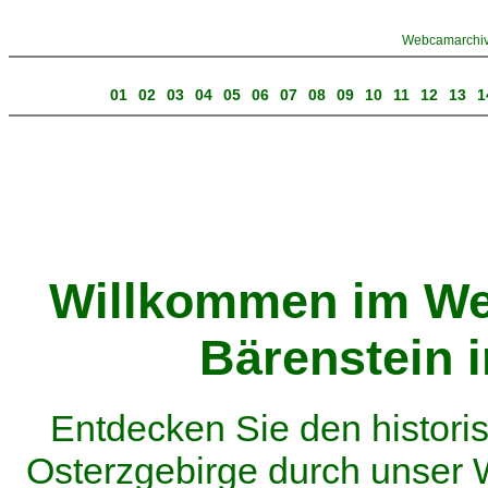
Webcamarchiv 
01
02
03
04
05
06
07
08
09
10
11
12
13
1
Willkommen im We
Bärenstein 
Entdecken Sie den histor
Osterzgebirge durch unser