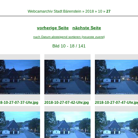
Webcamarchiv Stadt Bärenstein
»
2018
»
10
»
27
vorherige Seite
nächste Seite
nach Datum absteigend sortieren (neueste zuerst)
Bild 10 - 18 / 141
8-10-27-07-37-Uhr.jpg
2018-10-27-07-42-Uhr.jpg
2018-10-27-07-47-Uhr.jp