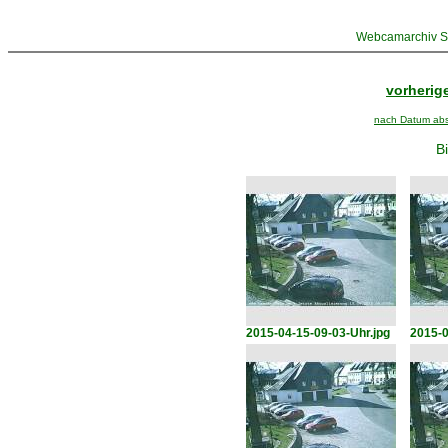
Webcamarchiv St
vorherige
nach Datum abst
Bi
2015-04-15-09-03-Uhr.jpg
2015-0